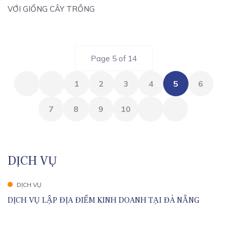
VỚI GIỐNG CÂY TRỒNG
Page 5 of 14
1
2
3
4
5
6
7
8
9
10
DỊCH VỤ
DỊCH VỤ
DỊCH VỤ LẬP ĐỊA ĐIỂM KINH DOANH TẠI ĐÀ NẴNG