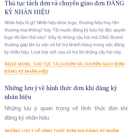
Thủ tục tách đơn và chuyển giao đơn ĐĂNG
KÝ NHÃN HIỆU
Nhãn hiệu là gì? Nhãn hiệu khác logo, thương hiệu hay tên
thương mại không? hay Tôi muốn đăng ký bảo hộ độc quyền
logo thì làm thế nào?. Đây là những cậu hỏi mà DNG Brand
thường gặp khi tư vấn và hỗ trợ khách hàng trong việc đăng
ký nhãn hiệu. Loạt bài viết sau sẽ trả lời những câu hỏi này.
READ MORE: THỦ TỤC TÁCH ĐƠN VÀ CHUYỂN GIAO ĐƠN
ĐĂNG KÝ NHÃN HIỆU
Những lưu ý về hình thức đơn khi đăng ký
nhãn hiệu
Những lưu ý quan trọng về hình thức đơn khi
đăng ký nhãn hiệu
NHỮNG LƯU Ý VỀ HÌNH THỨC ĐƠN KHI ĐĂNG KÝ NHÃN