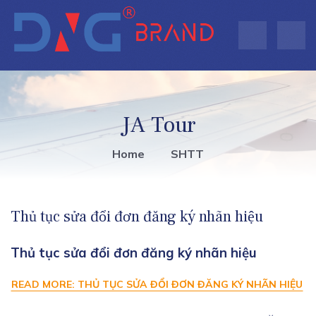
JA Tour
Home
SHTT
Thủ tục sửa đổi đơn đăng ký nhãn hiệu
Thủ tục sửa đổi đơn đăng ký nhãn hiệu
READ MORE: THỦ TỤC SỬA ĐỔI ĐƠN ĐĂNG KÝ NHÃN HIỆU