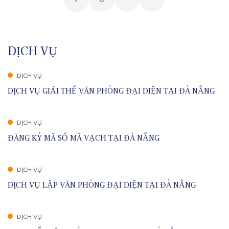
DỊCH VỤ
DỊCH VỤ
DỊCH VỤ GIẢI THỂ VĂN PHÒNG ĐẠI DIỆN TẠI ĐÀ NẴNG
DỊCH VỤ
ĐĂNG KÝ MÃ SỐ MÃ VẠCH TẠI ĐÀ NẴNG
DỊCH VỤ
DỊCH VỤ LẬP VĂN PHÒNG ĐẠI DIỆN TẠI ĐÀ NẴNG
DỊCH VỤ