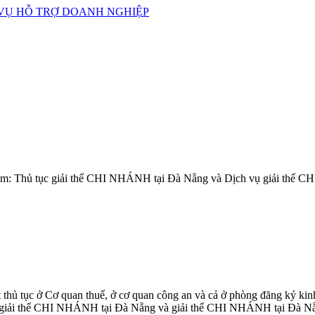
: Thủ tục giải thể CHI NHÁNH tại Đà Nẵng và Dịch vụ giải thể C
 thủ tục ở Cơ quan thuế, ở cơ quan công an và cả ở phòng đăng ký ki
iải thể CHI NHÁNH tại Đà Nẵng và giải thể CHI NHÁNH tại Đà N