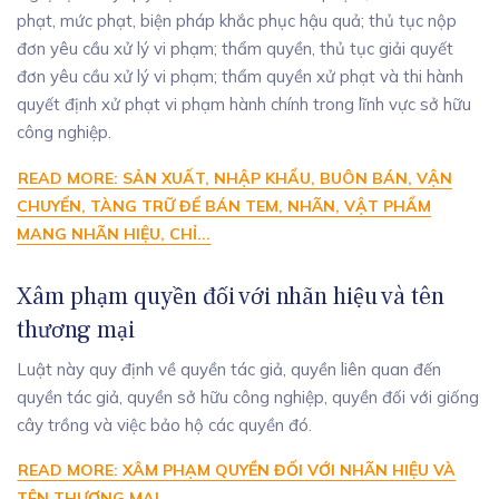
phạt, mức phạt, biện pháp khắc phục hậu quả; thủ tục nộp
đơn yêu cầu xử lý vi phạm; thẩm quyền, thủ tục giải quyết
đơn yêu cầu xử lý vi phạm; thẩm quyền xử phạt và thi hành
quyết định xử phạt vi phạm hành chính trong lĩnh vực sở hữu
công nghiệp.
READ MORE: SẢN XUẤT, NHẬP KHẨU, BUÔN BÁN, VẬN
CHUYỂN, TÀNG TRỮ ĐỂ BÁN TEM, NHÃN, VẬT PHẨM
MANG NHÃN HIỆU, CHỈ...
Xâm phạm quyền đối với nhãn hiệu và tên
thương mại
Luật này quy định về quyền tác giả, quyền liên quan đến
quyền tác giả, quyền sở hữu công nghiệp, quyền đối với giống
cây trồng và việc bảo hộ các quyền đó.
READ MORE: XÂM PHẠM QUYỀN ĐỐI VỚI NHÃN HIỆU VÀ
TÊN THƯƠNG MẠI