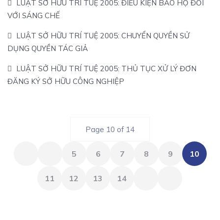
LUẬT SỞ HỮU TRÍ TUỆ 2005: ĐIỀU KIỆN BẢO HỘ ĐỐI
VỚI SÁNG CHẾ
LUẬT SỞ HỮU TRÍ TUỆ 2005: CHUYỂN QUYỀN SỬ
DỤNG QUYỀN TÁC GIẢ
LUẬT SỞ HỮU TRÍ TUỆ 2005: THỦ TỤC XỬ LÝ ĐƠN
ĐĂNG KÝ SỞ HỮU CÔNG NGHIỆP
Page 10 of 14
5
6
7
8
9
10
11
12
13
14