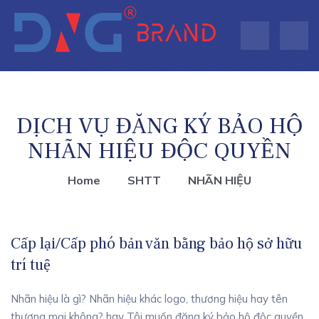
DỊCH VỤ ĐĂNG KÝ BẢO HỘ
NHÃN HIỆU ĐỘC QUYỀN
Home
SHTT
NHÃN HIỆU
Cấp lại/Cấp phó bản văn bằng bảo hộ sở hữu
trí tuệ
Nhãn hiệu là gì? Nhãn hiệu khác logo, thương hiệu hay tên
thương mại không? hay Tôi muốn đăng ký bảo hộ độc quyền