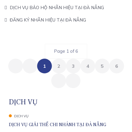
DỊCH VỤ BẢO HỘ NHÃN HIỆU TẠI ĐÀ NẴNG
ĐĂNG KÝ NHÃN HIỆU TẠI ĐÀ NẴNG
Page 1 of 6
1
2
3
4
5
6
DỊCH VỤ
DỊCH VỤ
DỊCH VỤ GIẢI THỂ CHI NHÁNH TẠI ĐÀ NẴNG