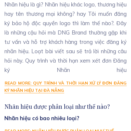
Nhãn hiệu là gì? Nhãn hiệu khác logo, thương hiệu
hay tên thương mại không? hay Tôi muốn đăng
ký bảo hộ độc quyền logo thì làm thế nào?. Đây
là những cậu hỏi mà DNG Brand thường gặp khi
tư vấn và hỗ trợ khách hàng trong việc đăng ký
nhãn hiệu. Loạt bài viết sau sẽ trả lời những câu
hỏi này. Quy trình và thời hạn xem xét đơn Đăng
ký Nhãn hiệu
READ MORE: QUY TRÌNH VÀ THỜI HẠN XỬ LÝ ĐƠN ĐĂNG
KÝ NHÃN HIỆU TẠI ĐÀ NẴNG
Nhãn hiệu được phân loại như thế nào?
Nhãn hiệu có bao nhiêu loại?