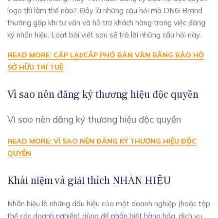
logo thì làm thế nào?. Đây là những cậu hỏi mà DNG Brand
thường gặp khi tư vấn và hỗ trợ khách hàng trong việc đăng
ký nhãn hiệu. Loạt bài viết sau sẽ trả lời những câu hỏi này.
READ MORE: CẤP LẠI/CẤP PHÓ BẢN VĂN BẰNG BẢO HỘ
SỞ HỮU TRÍ TUỆ
Vì sao nên đăng ký thương hiệu độc quyền
Vì sao nên đăng ký thương hiệu độc quyền
READ MORE: VÌ SAO NÊN ĐĂNG KÝ THƯƠNG HIỆU ĐỘC
QUYỀN
Khái niệm và giải thích NHÃN HIỆU
Nhãn hiệu là những dấu hiệu của một doanh nghiệp (hoặc tập
thể các doanh nghiệp) dùng để phân biệt hàng hóa, dịch vụ