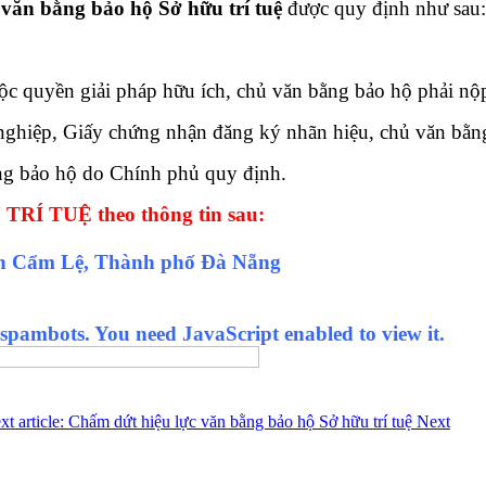
 văn bằng bảo hộ Sở hữu trí tuệ
được quy định như sau:
c quyền giải pháp hữu ích, chủ văn bằng bảo hộ phải nộp l
ghiệp, Giấy chứng nhận đăng ký nhãn hiệu, chủ văn bằng 
bằng bảo hộ do Chính phủ quy định.
Í TUỆ theo thông tin sau:
ận Cẩm Lệ, Thành phố Đà Nẵng
 spambots. You need JavaScript enabled to view it.
 CHẾ, ĐĂNG KÝ KIỂU DÁNG CÔNG NGHIỆP.
vụ bảo hộ KIỂU DÁNG
xt article: Chấm dứt hiệu lực văn bằng bảo hộ Sở hữu trí tuệ
Next