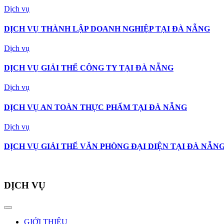
Dịch vụ
DỊCH VỤ THÀNH LẬP DOANH NGHIỆP TẠI ĐÀ NẴNG
Dịch vụ
DỊCH VỤ GIẢI THỂ CÔNG TY TẠI ĐÀ NẴNG
Dịch vụ
DỊCH VỤ AN TOÀN THỰC PHẨM TẠI ĐÀ NẴNG
Dịch vụ
DỊCH VỤ GIẢI THỂ VĂN PHÒNG ĐẠI DIỆN TẠI ĐÀ NẴN
DỊCH VỤ
GIỚI THIỆU