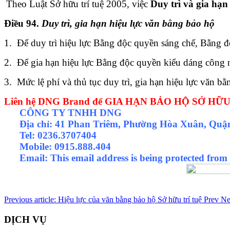
Theo Luật Sở hữu trí tuệ 2005, việc
Duy trì và gia hạn
Điều 94.
Duy trì, gia hạn hiệu lực văn bằng bảo hộ
1. Để duy trì hiệu lực Bằng độc quyền sáng chế, Bằng độ
2. Để gia hạn hiệu lực Bằng độc quyền kiểu dáng công n
3. Mức lệ phí và thủ tục duy trì, gia hạn hiệu lực văn 
Liên hệ DNG Brand để GIA HẠN BẢO HỘ SỞ HỮU TR
CÔNG TY TNHH DNG
Địa chỉ: 41 Phan Triêm, Phường Hòa Xuân, Qu
Tel: 0236.3707404
Mobile: 0915.888.404
Email:
This email address is being protected from
SỞ HỮU TRÍ TUỆ, ĐĂNG KÝ NHÃN HIỆU, ĐĂNG KÝ SÁNG
Dịch vụ bảo hộ NHÃN HIỆU
,
Dịch vụ bảo hộ SÁNG CHẾ
,
Dịch 
Previous article: Hiệu lực của văn bằng bảo hộ Sở hữu trí tuệ
Prev
Ne
DỊCH VỤ