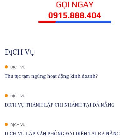
DỊCH VỤ
DỊCH VỤ
Thủ tục tạm ngừng hoạt động kinh doanh?
DỊCH VỤ
DỊCH VỤ THÀNH LẬP CHI NHÁNH TẠI ĐÀ NẴNG
DỊCH VỤ
DỊCH VỤ LẬP VĂN PHÒNG ĐẠI DIỆN TẠI ĐÀ NẴNG