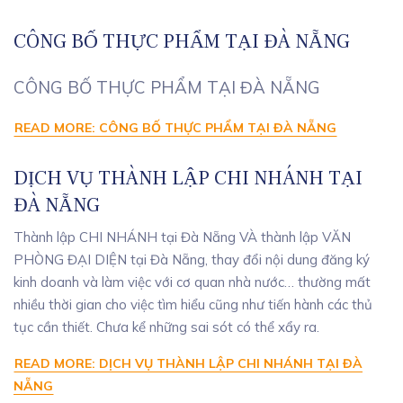
CÔNG BỐ THỰC PHẨM TẠI ĐÀ NẴNG
CÔNG BỐ THỰC PHẨM TẠI ĐÀ NẴNG
READ MORE: CÔNG BỐ THỰC PHẨM TẠI ĐÀ NẴNG
DỊCH VỤ THÀNH LẬP CHI NHÁNH TẠI
ĐÀ NẴNG
Thành lập CHI NHÁNH tại Đà Nẵng VÀ thành lập VĂN
PHÒNG ĐẠI DIỆN tại Đà Nẵng, thay đổi nội dung đăng ký
kinh doanh và làm việc với cơ quan nhà nước… thường mất
nhiều thời gian cho việc tìm hiểu cũng như tiến hành các thủ
tục cần thiết. Chưa kể những sai sót có thể xẩy ra.
READ MORE: DỊCH VỤ THÀNH LẬP CHI NHÁNH TẠI ĐÀ
NẴNG