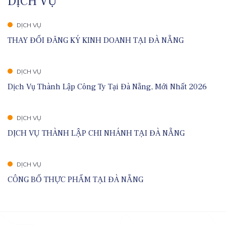
DỊCH VỤ
DỊCH VỤ
THAY ĐỔI ĐĂNG KÝ KINH DOANH TẠI ĐÀ NẴNG
DỊCH VỤ
Dịch Vụ Thành Lập Công Ty Tại Đà Nẵng, Mới Nhất 2026
DỊCH VỤ
DỊCH VỤ THÀNH LẬP CHI NHÁNH TẠI ĐÀ NẴNG
DỊCH VỤ
CÔNG BỐ THỰC PHẨM TẠI ĐÀ NẴNG