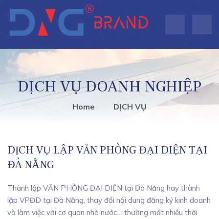
DỊCH VỤ DOANH NGHIỆP
Home
DỊCH VỤ
DỊCH VỤ LẬP VĂN PHÒNG ĐẠI DIỆN TẠI
ĐÀ NẴNG
Thành lập VĂN PHÒNG ĐẠI DIỆN tại Đà Nẵng hay thành
lập VPĐD tại Đà Nẵng, thay đổi nội dung đăng ký kinh doanh
và làm việc với cơ quan nhà nước… thường mất nhiều thời